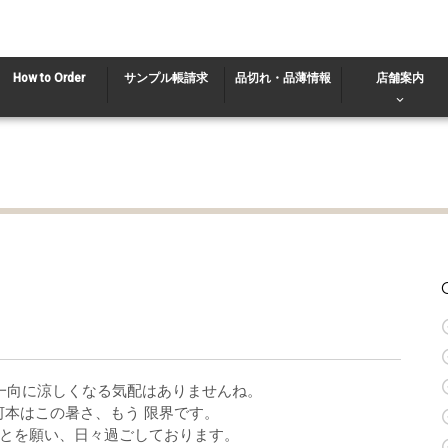
How to Order
サンプル帳請求
品切れ・品薄情報
店舗案内
一向に涼しくなる気配はありませんね。
R河本はこの暑さ、もう 限界です。
とを願い、日々過ごしております。