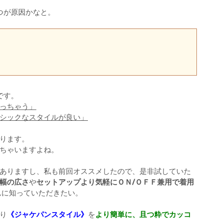
つが原因かなと。
です。
っちゃう」
シックなスタイルが良い」
ります。
ちゃいますよね。
ありますし、私も前回オススメしたので、是非試していた
幅の広さ
や
セットアップより気軽にＯＮ/ＯＦＦ兼用で着用
んに知っていただきたい。
り
《ジャケパンスタイル》
を
より簡単に、且つ粋でカッコ