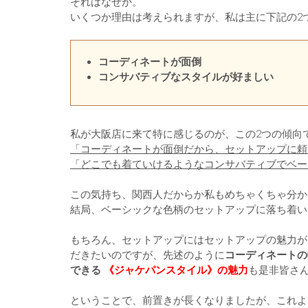
それはなぜか。
いくつか理由は考えられますが、私は主に下記の2
コーディネートが面倒
コンサバティブなスタイルが好ましい
私が大阪店に来て特に感じるのが、この2つの傾向
「コーディネートが面倒だから、セットアップに頼
「どこでも着ていけるようなコンサバティブでベー
この気持ち、関西人だからか私もめちゃくちゃ分か
結局、ベーシックな色柄のセットアップに落ち着い
もちろん、セットアップにはセットアップの魅力が
だきたいのですが、先述のように
コーディネートの
できる
《ジャケパンスタイル》の魅力
も是非皆さ
ということで、前置きが長くなりましたが、これよ