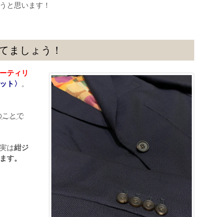
うと思います！
てましょう！
ーティリ
ット〉
。
のことで
実は
紺ジ
ます。