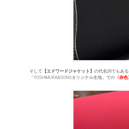
そして
【エドワードジャケット】
の代名詞でもある
「YOSHIMURA&SONSオリジナル生地」での
〈赤色