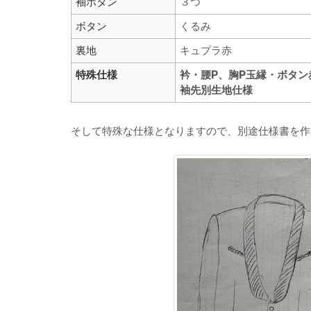
袖ボタン
３つ
ボタン
くるみ
裏地
キュプラ赤
特殊仕様
衿・腰P、胸P玉縁・ボタン
袖先別生地仕様
そして特殊な仕様となりますので、別途仕様書を作